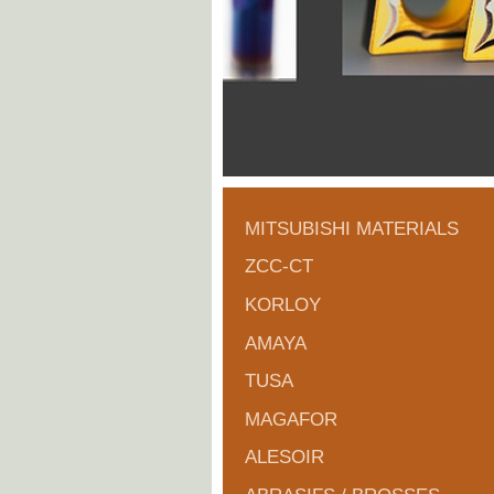
MITSUBISHI MATERIALS
ZCC-CT
KORLOY
AMAYA
TUSA
MAGAFOR
ALESOIR