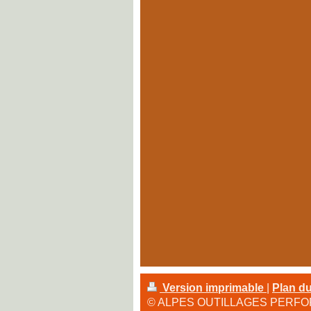
Version imprimable
|
Plan du
© ALPES OUTILLAGES PERF