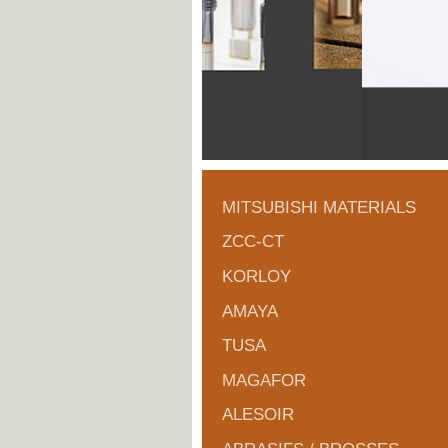
MITSUBISHI MATERIALS
ZCC-CT
KORLOY
AMAYA
TUSA
MAGAFOR
ALESOIR