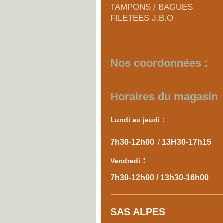
TAMPONS / BAGUES
FILETEES J.B.O
Nos coordonnées :
Horaires du magasin
Lundi au je​udi
:
7h30-12h00
/
13H30-17h15
:
Vendredi
7h30-12h00 / 13h30-16h00
SAS ALPES