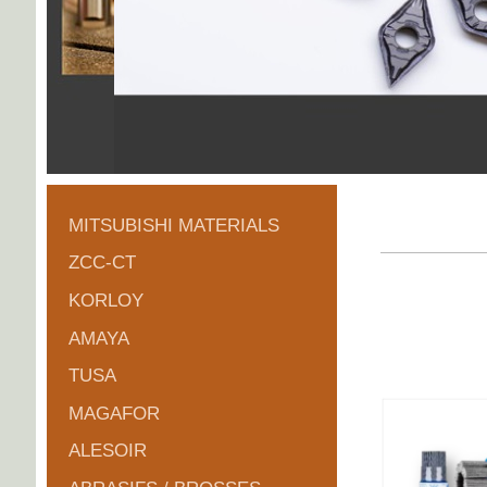
MITSUBISHI MATERIALS
ZCC-CT
KORLOY
AMAYA
TUSA
MAGAFOR
ALESOIR