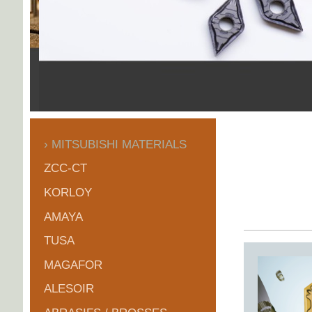
MITSUBISHI MATERIALS
ZCC-CT
KORLOY
AMAYA
TUSA
MAGAFOR
ALESOIR